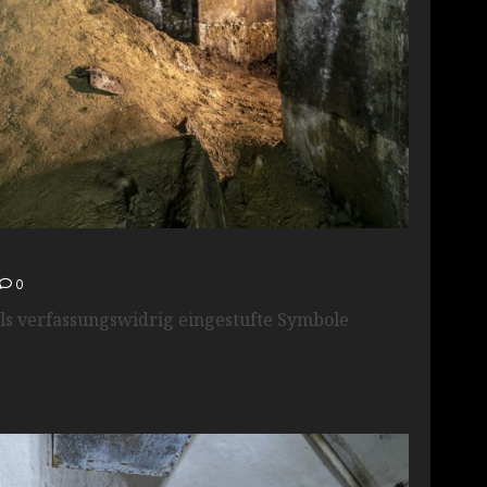
0
ls verfassungswidrig eingestufte Symbole