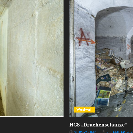
Westwall
HGS „Drachenschanze“
SUBGROUND
4. JANUAR 202