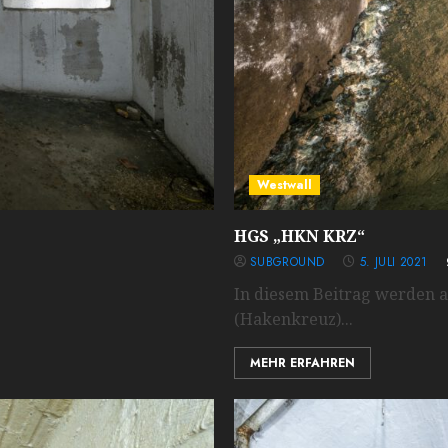
Westwall
HGS „HKN KRZ“
SUBGROUND
5. JULI 2021
In diesem Beitrag werden a
(Hakenkreuz)...
MEHR ERFAHREN