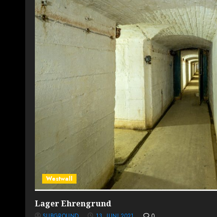
Westwall
Lager Ehrengrund
SUBGROUND
13. JUNI 2021
0