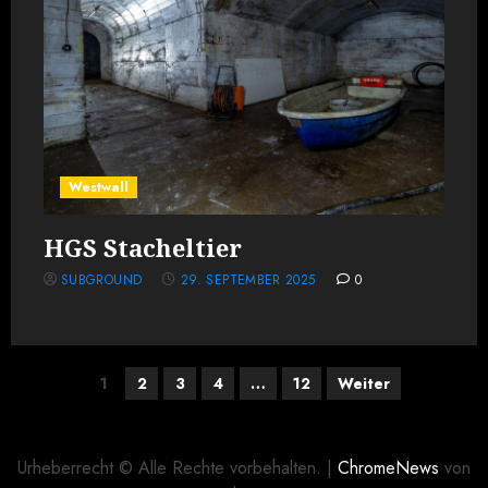
Westwall
HGS Stacheltier
SUBGROUND
29. SEPTEMBER 2025
0
Seitennummerierung
1
2
3
4
…
12
Weiter
der
Beiträge
Urheberrecht © Alle Rechte vorbehalten.
|
ChromeNews
von