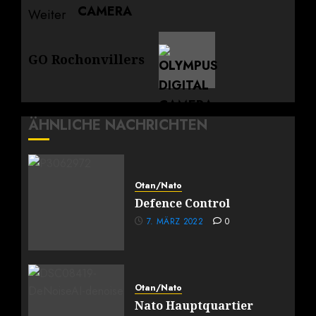
Weiter
Nächster
GO Rochonvillers
Beitrag:
ÄHNLICHE NACHRICHTEN
Otan/Nato
Defence Control
7. MÄRZ 2022
0
Otan/Nato
Nato Hauptquartier