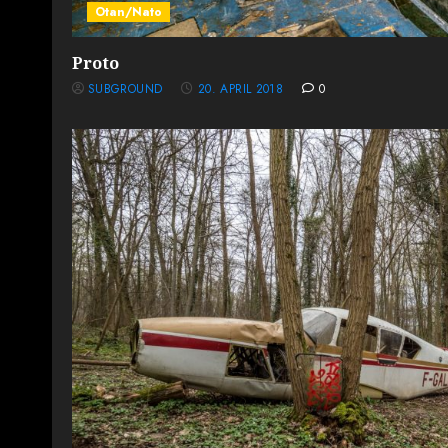
Otan/Nato
Proto
SUBGROUND
20. APRIL 2018
0