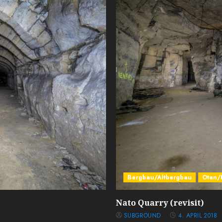
Bergbau/Altbergbau
Otan/
Nato Quarry (revisit)
SUBGROUND
4. APRIL 2018