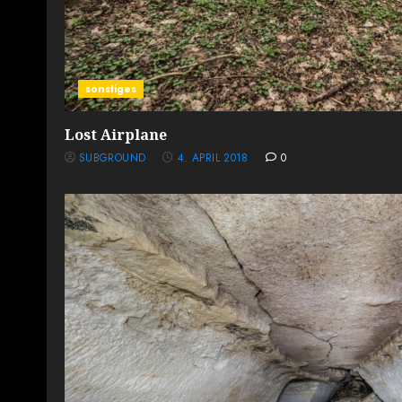
sonstiges
Lost Airplane
SUBGROUND
4. APRIL 2018
0