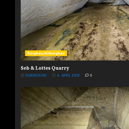
Bergbau/Altbergbau
Seb & Lottes Quarry
SUBGROUND
4. APRIL 2018
0