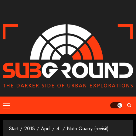
Zum
Inhalt
springen
Primäres
Menü
Start
2018
April
4.
Nato Quarry (revisit)