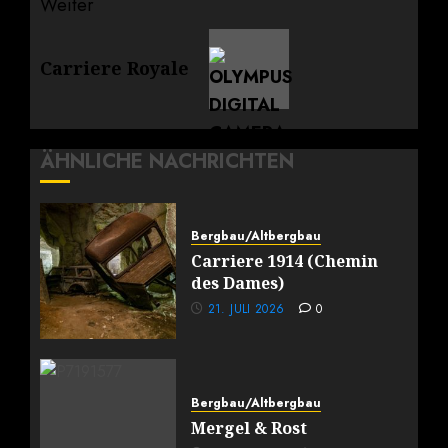
Weiter
Nächster
Carriere Royale
Beitrag:
ÄHNLICHE NACHRICHTEN
Bergbau/Altbergbau
Carriere 1914 (Chemin
des Dames)
21. JULI 2026
0
Bergbau/Altbergbau
Mergel & Rost