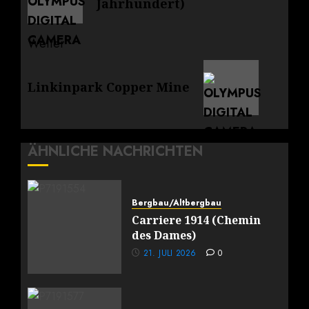
Jahrhundert)
Weiter
Nächster
Linkinpark Copper Mine
Beitrag:
ÄHNLICHE NACHRICHTEN
Bergbau/Altbergbau
Carriere 1914 (Chemin
des Dames)
21. JULI 2026
0