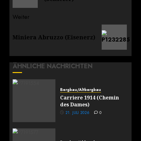
Weiter
Nächster
Miniera Abruzzo (Eisenerz)
Beitrag:
ÄHNLICHE NACHRICHTEN
Bergbau/Altbergbau
Carriere 1914 (Chemin
des Dames)
21. JULI 2026
0