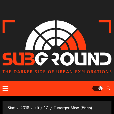
Zum
Inhalt
springen
Primäres
Menü
Start
2018
Juli
17.
Tuborger Mine (Eisen)