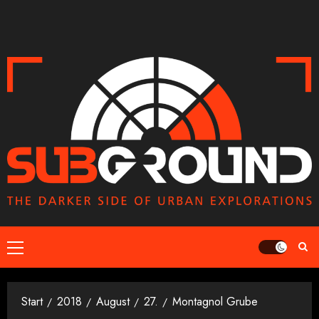
Zum
Inhalt
springen
Primäres
Menü
Start
2018
August
27.
Montagnol Grube