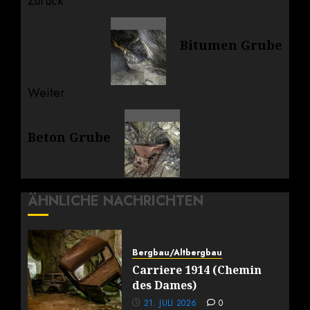
Beitragsnavigation
Zurück
Vorheriger
Bitumen Grube
Beitrag:
Weiter
Nächster
Beton Grube
Beitrag:
ÄHNLICHE NACHRICHTEN
Bergbau/Altbergbau
Carriere 1914 (Chemin
des Dames)
21. JULI 2026
0