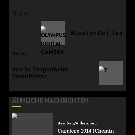
Beitragsnavigation
Zurück
Vorheriger
Mine Fer De L´Eau
Beitrag:
Weiter
Nächster
Reichs Tropenhelm
Beitrag:
Manufaktur
ÄHNLICHE NACHRICHTEN
Bergbau/Altbergbau
Carriere 1914 (Chemin