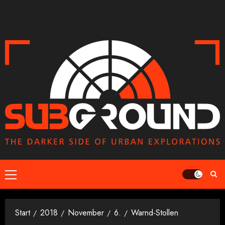
Zum
Inhalt
springen
Primäres
Menü
Start
2018
November
6.
Warnd-Stollen