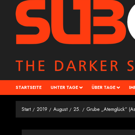
STARTSEITE
UNTER TAGE
ÜBER TAGE
IM
Start
2019
August
25.
Grube „Atemglück“ (As