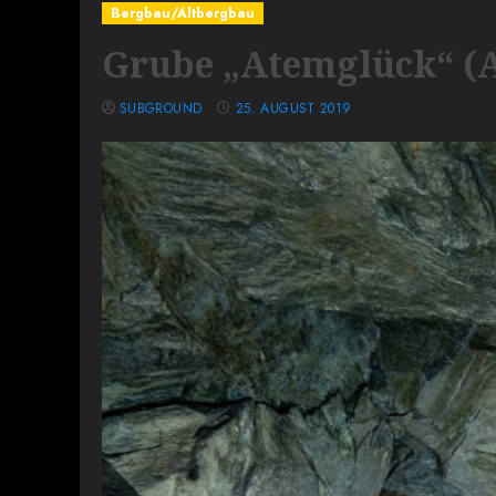
Bergbau/Altbergbau
Grube „Atemglück“ (A
SUBGROUND
25. AUGUST 2019