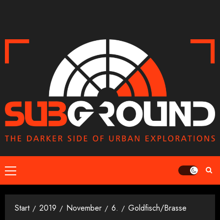
Zum
Inhalt
springen
Primäres
Menü
Start
2019
November
6.
Goldfisch/Brasse