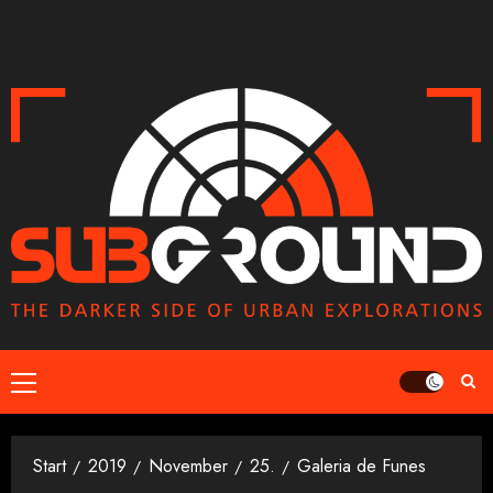
Zum
Inhalt
springen
Primäres
Menü
Start
2019
November
25.
Galeria de Funes