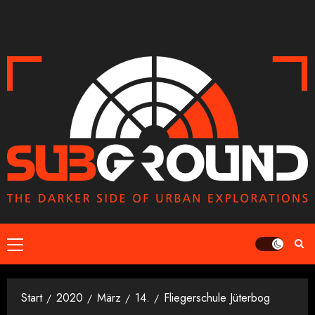
Zum
Inhalt
springen
Primäres
Menü
Start
2020
März
14.
Fliegerschule Jüterbog