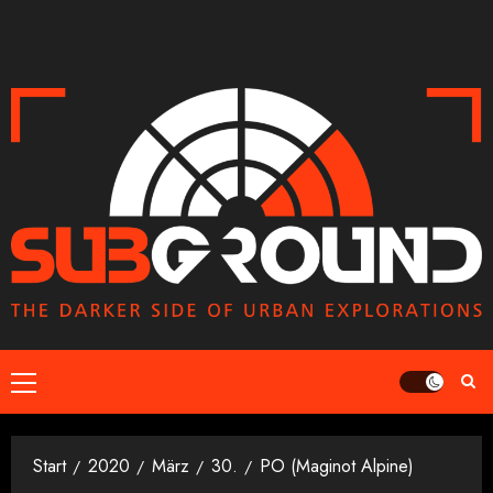
Zum
Inhalt
springen
Primäres
Menü
Start
2020
März
30.
PO (Maginot Alpine)