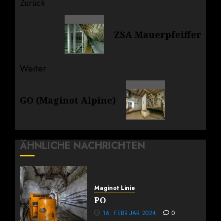
Beitragsnavigation
Zurück
Vorheriger
ZSA Mauerpfeiffer
Beitrag:
Weiter
Nächster
GO (Maginot Alpine)
Beitrag:
ÄHNLICHE NACHRICHTEN
Maginot Linie
PO
16. FEBRUAR 2024
0