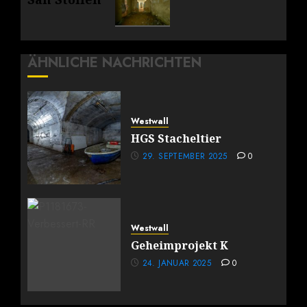
Beitrag:
ÄHNLICHE NACHRICHTEN
Westwall
HGS Stacheltier
29. SEPTEMBER 2025
0
Westwall
Geheimprojekt K
24. JANUAR 2025
0