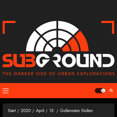
Zum
Inhalt
springen
Primäres
Menü
Start
2020
April
15.
Gollenstein Stollen