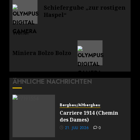
Vorheriger
Schiefergube „zur rostigen
Beitrag:
Haspel“
Weiter
Nächster
Miniera Bolzo Bolzo
Beitrag:
ÄHNLICHE NACHRICHTEN
Bergbau/Altbergbau
Carriere 1914 (Chemin
des Dames)
21. JULI 2026
0