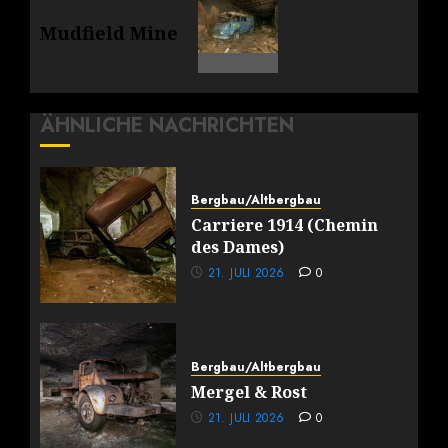
Nächster
Mudfield Mine
Beitrag:
ÄHNLICHE NACHRICHTEN
Bergbau/Altbergbau
Carriere 1914 (Chemin
des Dames)
21. JULI 2026
0
Bergbau/Altbergbau
Mergel & Rost
21. JULI 2026
0