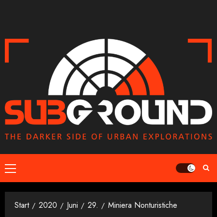
Zum
Inhalt
springen
Primäres
Menü
Start
2020
Juni
29.
Miniera Nonturistiche