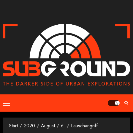
Zum
Inhalt
springen
Primäres
Menü
Start
2020
August
6.
Lauschangriff