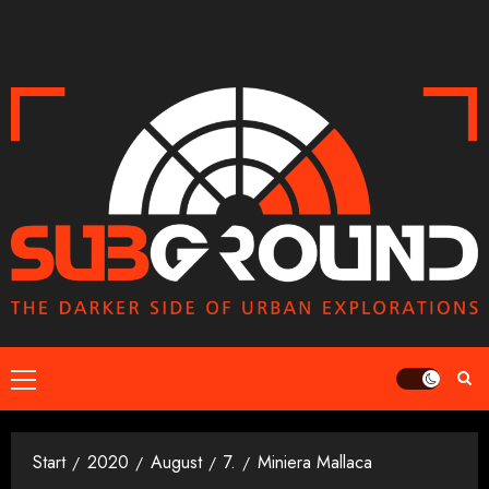
Zum
Inhalt
springen
Primäres
Menü
Start
2020
August
7.
Miniera Mallaca