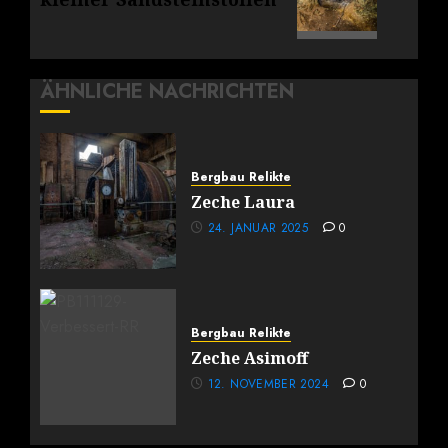
Beitrag:
ÄHNLICHE NACHRICHTEN
Bergbau Relikte
Zeche Laura
24. JANUAR 2025
0
Bergbau Relikte
Zeche Asimoff
12. NOVEMBER 2024
0