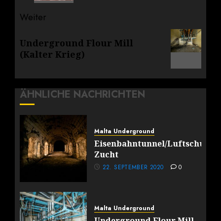
Weiter
Nächster
Underground Flour Mill
Beitrag:
(Kalter Krieg)
ÄHNLICHE NACHRICHTEN
Malta Underground
Eisenbahntunnel/Luftschutz
Zucht
22. SEPTEMBER 2020
0
Malta Underground
Underground Flour Mill