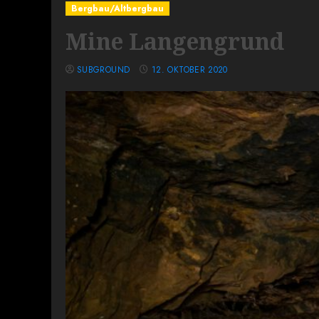
Bergbau/Altbergbau
Mine Langengrund
SUBGROUND
12. OKTOBER 2020