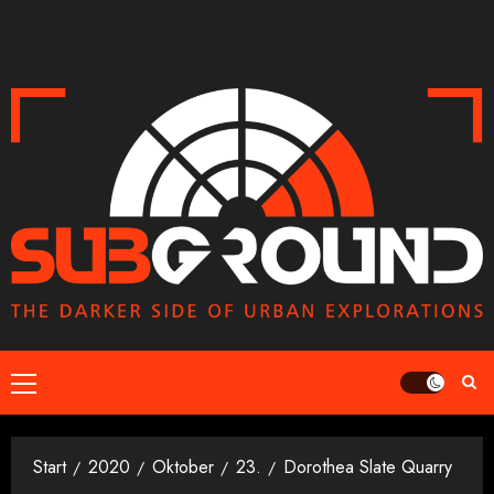
Zum
Inhalt
springen
Primäres
Menü
Start
2020
Oktober
23.
Dorothea Slate Quarry