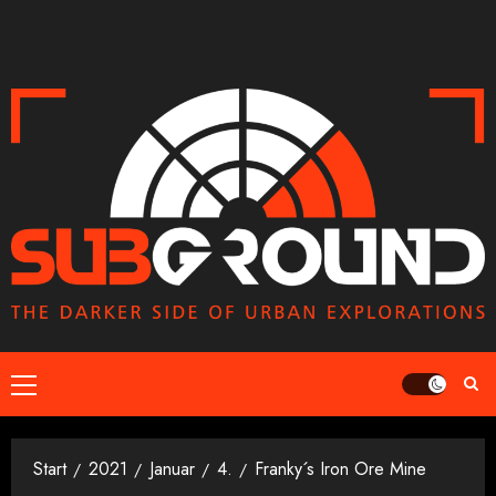
Zum
Inhalt
springen
Primäres
Menü
Start
2021
Januar
4.
Franky´s Iron Ore Mine