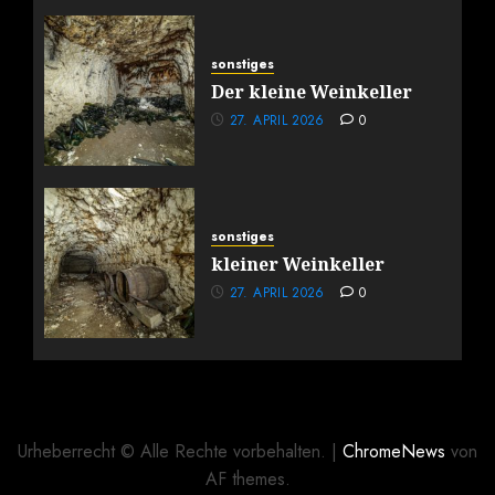
sonstiges
Der kleine Weinkeller
27. APRIL 2026
0
sonstiges
kleiner Weinkeller
27. APRIL 2026
0
Urheberrecht © Alle Rechte vorbehalten.
|
ChromeNews
von
AF themes.