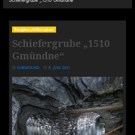
Schiefergrube „1510 Gmündne“
Bergbau/Altbergbau
Schiefergrube „1510
Gmündne“
SUBGROUND
8. JUNI 2021