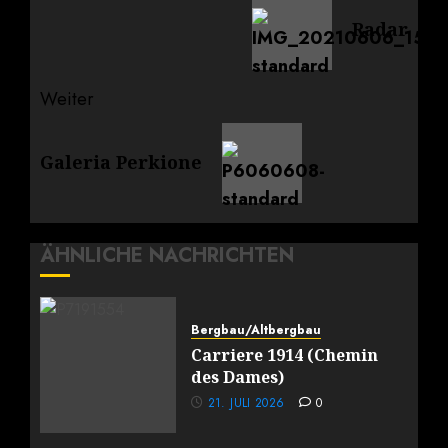
Vorheriger
Radar
Beitrag:
Weiter
Nächster
Galeria Perkione
Beitrag:
ÄHNLICHE NACHRICHTEN
Bergbau/Altbergbau
Carriere 1914 (Chemin
des Dames)
21. JULI 2026
0