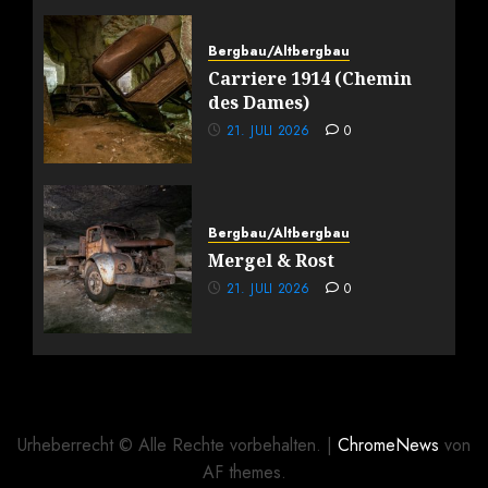
Bergbau/Altbergbau
Carriere 1914 (Chemin
des Dames)
21. JULI 2026
0
Bergbau/Altbergbau
Mergel & Rost
21. JULI 2026
0
Urheberrecht © Alle Rechte vorbehalten.
|
ChromeNews
von
AF themes.