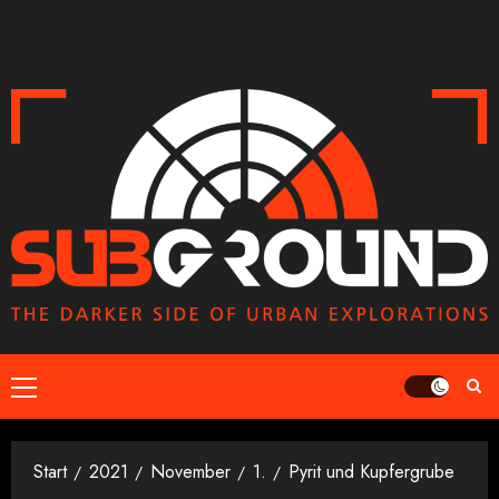
Zum
Inhalt
springen
Primäres
Menü
Start
2021
November
1.
Pyrit und Kupfergrube