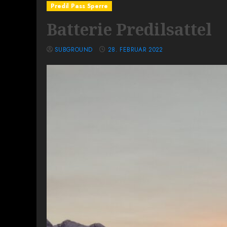
Predil Pass Sperre
Batterie Predilsattel
SUBGROUND
28. FEBRUAR 2022