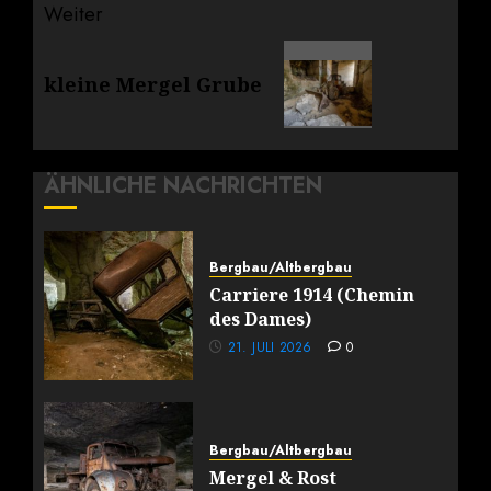
Weiter
Nächster
kleine Mergel Grube
Beitrag:
ÄHNLICHE NACHRICHTEN
Bergbau/Altbergbau
Carriere 1914 (Chemin
des Dames)
21. JULI 2026
0
Bergbau/Altbergbau
Mergel & Rost