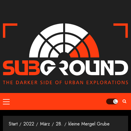
Zum
Inhalt
springen
Primäres
Menü
Start
2022
März
28.
kleine Mergel Grube