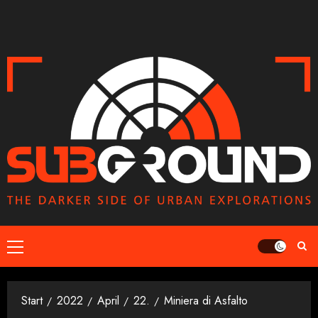
Zum
Inhalt
springen
Primäres
Menü
Start
2022
April
22.
Miniera di Asfalto