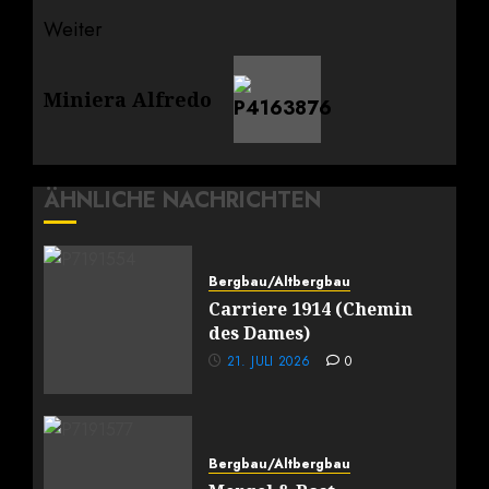
Weiter
Nächster
Miniera Alfredo
Beitrag:
ÄHNLICHE NACHRICHTEN
Bergbau/Altbergbau
Carriere 1914 (Chemin
des Dames)
21. JULI 2026
0
Bergbau/Altbergbau