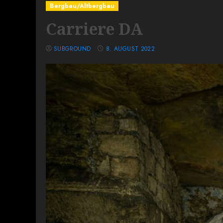
Bergbau/Altbergbau
Carriere DA
SUBGROUND
8. AUGUST 2022