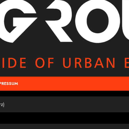
PRESSUM
rz)