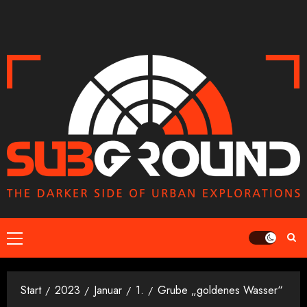
Zum
Inhalt
springen
Primäres
Menü
Start
2023
Januar
1.
Grube „goldenes Wasser“