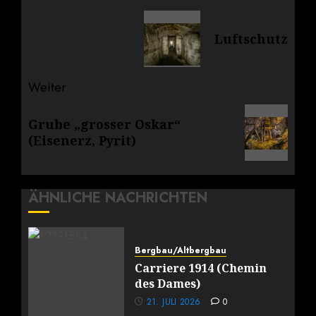
Vorheriger
Luftschutz
Beitrag:
Weiter
Nächster
Grube „grosser Oskar“
Beitrag:
(Eisenerz, Pyrit)
ÄHNLICHE NACHRICHTEN
Bergbau/Altbergbau
Carriere 1914 (Chemin
des Dames)
21. JULI 2026
0