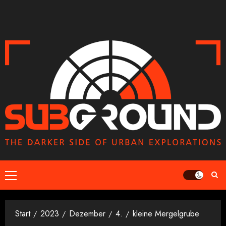
Zum
Inhalt
springen
Primäres
Menü
Start
2023
Dezember
4.
kleine Mergelgrube