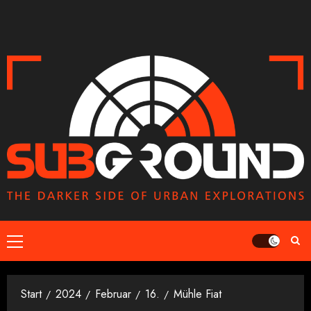
Zum
Inhalt
springen
Primäres
Menü
Start
2024
Februar
16.
Mühle Fiat