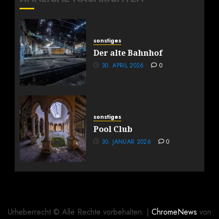
sonstiges
Der alte Bahnhof
30. APRIL 2026
0
sonstiges
Pool Club
30. JANUAR 2026
0
Urheberrecht © Alle Rechte vorbehalten.
|
ChromeNews
von