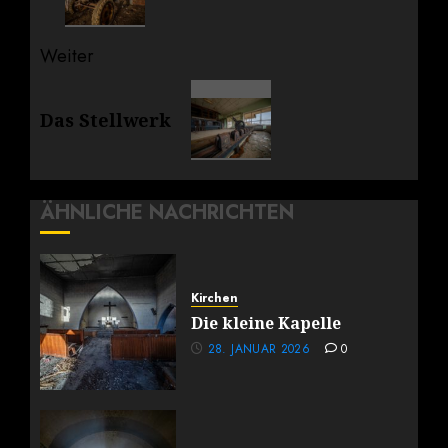
Weiter
Nächster
Das Stellwerk
Beitrag:
ÄHNLICHE NACHRICHTEN
Kirchen
Die kleine Kapelle
28. JANUAR 2026
0