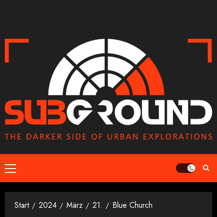
Zum
Inhalt
springen
Primäres
Menü
Start
2024
März
21.
Blue Church