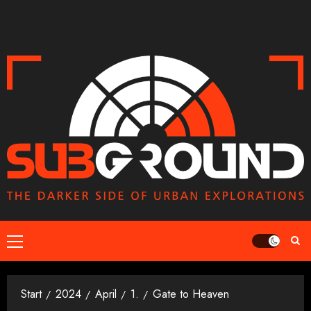
Zum
Inhalt
springen
Primäres
Menü
Start
2024
April
1.
Gate to Heaven