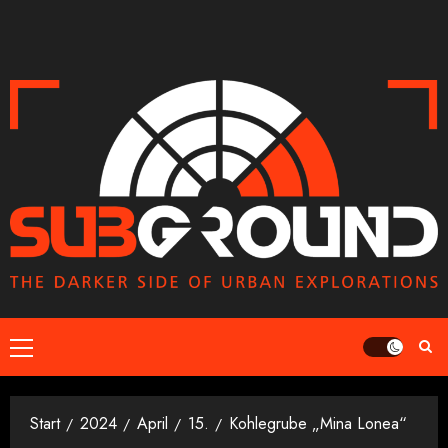
Zum
Inhalt
springen
Primäres
Menü
Start
2024
April
15.
Kohlegrube „Mina Lonea“