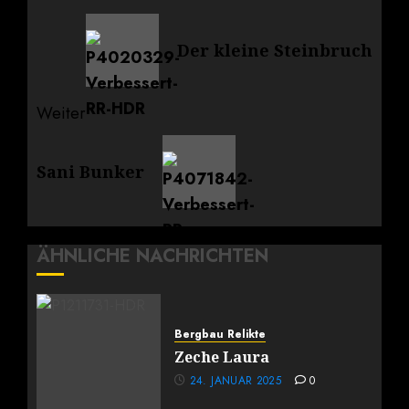
Vorheriger
Der kleine Steinbruch
Beitrag:
Weiter
Nächster
Sani Bunker
Beitrag:
ÄHNLICHE NACHRICHTEN
Bergbau Relikte
Zeche Laura
24. JANUAR 2025
0