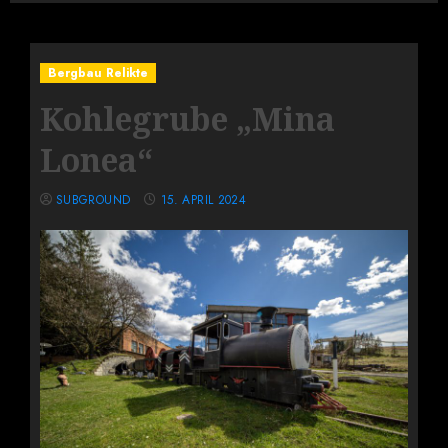
Bergbau Relikte
Kohlegrube „Mina
Lonea“
SUBGROUND
15. APRIL 2024