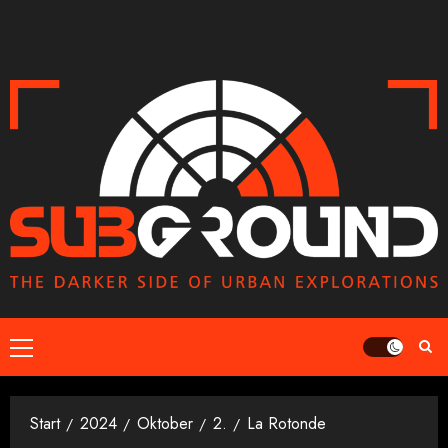
Zum
Inhalt
springen
Primäres
Menü
Start
2024
Oktober
2.
La Rotonde