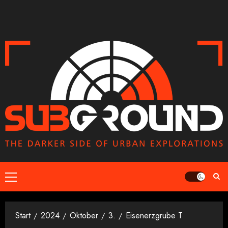
Zum
Inhalt
springen
Primäres
Menü
Start
2024
Oktober
3.
Eisenerzgrube T