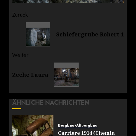
Beitragsnavigation
Zurück
Vorheriger
Schiefergrube Robert 1
Beitrag:
Weiter
Nächster
Zeche Laura
Beitrag:
ÄHNLICHE NACHRICHTEN
Bergbau/Altbergbau
Carriere 1914 (Chemin