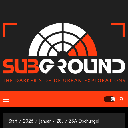
Zum
Inhalt
springen
Primäres
Menü
Start
2026
Januar
28.
ZSA Dschungel