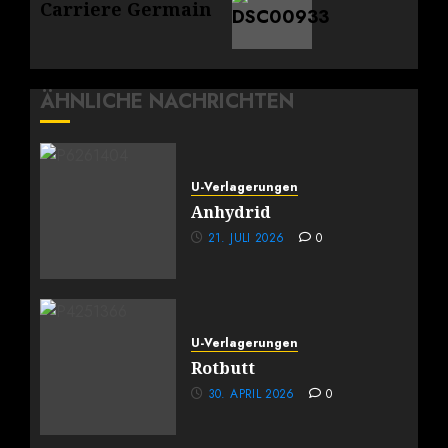
Carriere Germain
Beitrag:
ÄHNLICHE NACHRICHTEN
U-Verlagerungen
Anhydrid
21. JULI 2026
0
U-Verlagerungen
Rotbutt
30. APRIL 2026
0