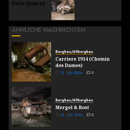
Nato Quarry
Beitrag:
ÄHNLICHE NACHRICHTEN
Bergbau/Altbergbau
Carriere 1914 (Chemin
des Dames)
21. JULI 2026
0
Bergbau/Altbergbau
Mergel & Rost
21. JULI 2026
0