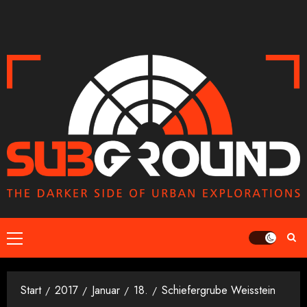
Zum
Inhalt
springen
Primäres
Menü
Start
2017
Januar
18.
Schiefergrube Weisstein