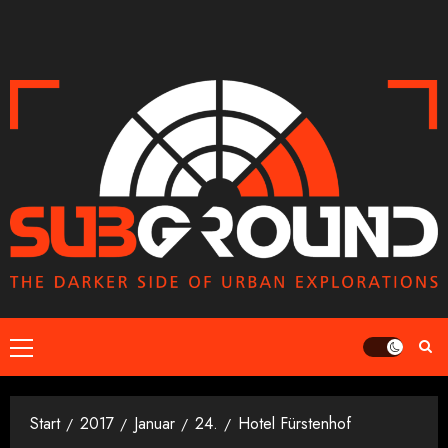
Zum
Inhalt
springen
Primäres
Menü
Start
2017
Januar
24.
Hotel Fürstenhof