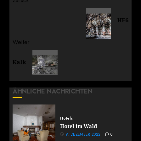
Beitragsnavigation
Zurück
Vorheriger
HF6
Beitrag:
Weiter
Nächster
Kalk
Beitrag:
ÄHNLICHE NACHRICHTEN
Hotels
Hotel im Wald
9. DEZEMBER 2022
0