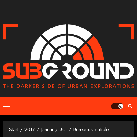
Zum
Inhalt
springen
Primäres
Menü
Start
2017
Januar
30.
Bureaux Centrale