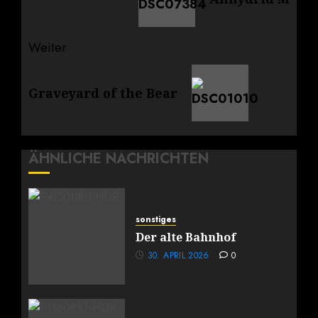
Weiter
Nächster
Graveyard of the Bear
Beitrag:
ÄHNLICHE NACHRICHTEN
sonstiges
Der alte Bahnhof
30. APRIL 2026
0