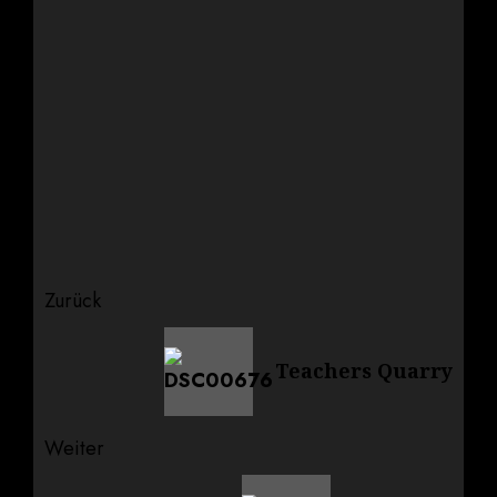
Beitragsnavigation
Zurück
Vorheriger
Teachers Quarry
Beitrag:
Weiter
Nächster