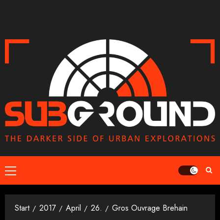
Zum
Inhalt
springen
Primäres
Menü
Start
2017
April
26.
Gros Ouvrage Brehain