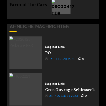
Farm of the Cars
Beitrag:
ÄHNLICHE NACHRICHTEN
Maginot Linie
PO
16. FEBRUAR 2024
0
Maginot Linie
Gros Ouvrage Schiesseck
21. NOVEMBER 2023
0