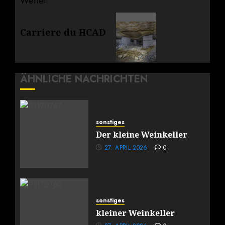
Weiter
Nächster
Carriere du HCAD
Beitrag:
ÄHNLICHE NACHRICHTEN
sonstiges
Der kleine Weinkeller
27. APRIL 2026
0
sonstiges
kleiner Weinkeller