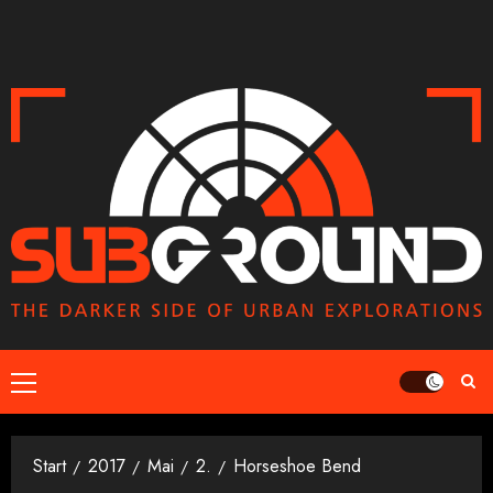
Zum
Inhalt
springen
Primäres
Menü
Start
2017
Mai
2.
Horseshoe Bend