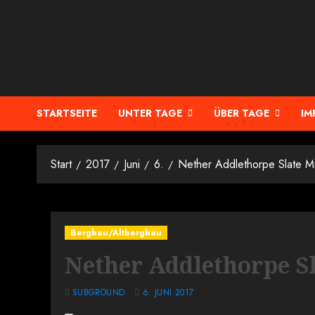
Zum
Inhalt
springen
STARTSEITE
UNTER TAGE
ÜBER TAGE
IM
Start
2017
Juni
6.
Nether Addlethorpe Slate M
Bergbau/Altbergbau
Nether Addlethorpe S
SUBGROUND
6. JUNI 2017