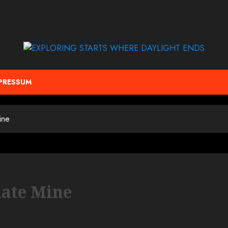
PRESSUM
ine
late Mine