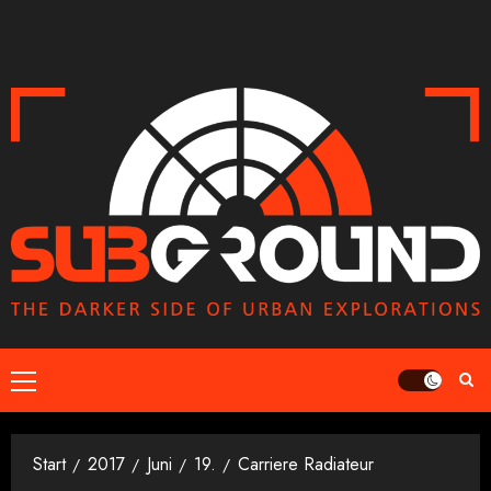
Zum
Inhalt
springen
Primäres
Menü
Start
2017
Juni
19.
Carriere Radiateur